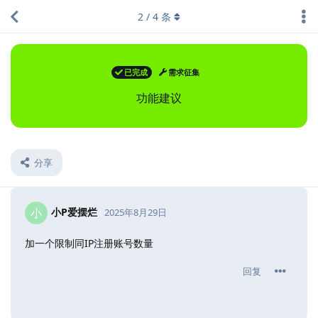
2
/
4
条
已完成
需求征集
功能建议
分享
小P爱摆烂
小
2025年8月29日
加一个限制同IP注册账号数量
回复